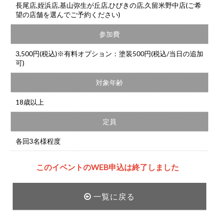
長尾店,姪浜店,基山弥生が丘店,ひびきの店,久留米野中店(ご希
望の店舗を選んでご予約ください)
参加費
3,500円(税込)※有料オプション：塗装500円(税込/当日の追加
可)
対象年齢
18歳以上
定員
各回3名様程度
このイベントのWEB申込は終了しました
一覧に戻る