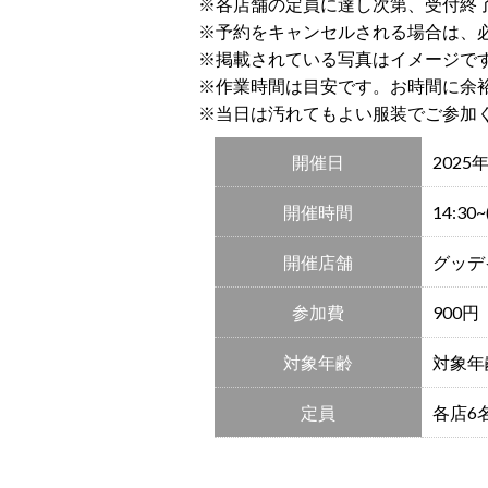
※各店舗の定員に達し次第、受付終
※予約をキャンセルされる場合は、
※掲載されている写真はイメージで
※作業時間は目安です。お時間に余
※当日は汚れてもよい服装でご参加
開催日
2025
開催時間
14:30
開催店舗
グッデ
参加費
900
対象年齢
対象年
定員
各店6