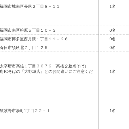
福岡市城南区長尾２丁目８－１１
1
福岡市南区桧原５丁目１０－３
0
福岡市博多区西月隈１丁目１１－２６
0
春日市須玖北７丁目１２５
0
県太宰府市高雄１丁目３６７２（高雄交差点そば）
府ICそばの『大野城店』とのお間違いにご注意くだ
1
筑紫野市湯町1丁目２２－１
1