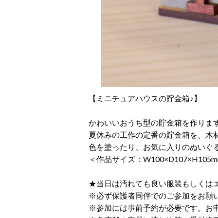
【ミニチュアハウスの貯金箱♪】
かわいいおうち型の貯金箱を作りま
夏休みの工作の定番の貯金箱を、木
色を塗ったり、お気に入りのぬいぐ
＜作品サイズ：W100×D107×H105
★当日は汚れても良い服装もしくは
※必ず保護者同伴でのご参加をお願
※参加には事前予約が必要です。お