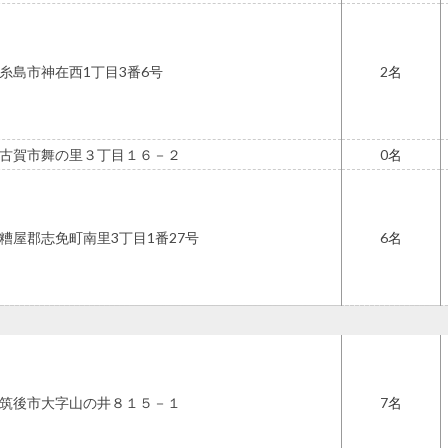
糸島市神在西1丁目3番6号
2
古賀市舞の里３丁目１６－２
0
糟屋郡志免町南里3丁目1番27号
6
筑後市大字山の井８１５－１
7