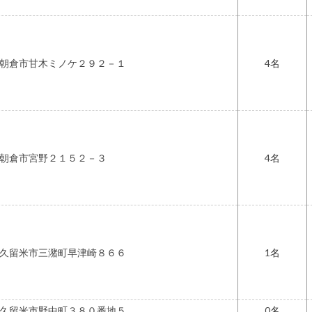
朝倉市甘木ミノケ２９２－１
4
朝倉市宮野２１５２－３
4
久留米市三潴町早津崎８６６
1
久留米市野中町３８０番地５
0