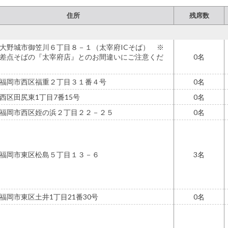
住所
残席数
大野城市御笠川６丁目８－１（太宰府ICそば） ※
差点そばの『太宰府店』とのお間違いにご注意くだ
0
福岡市西区福重２丁目３１番４号
0
西区田尻東1丁目7番15号
0
福岡市西区姪の浜２丁目２２－２５
0
福岡市東区松島５丁目１３－６
3
福岡市東区土井1丁目21番30号
0