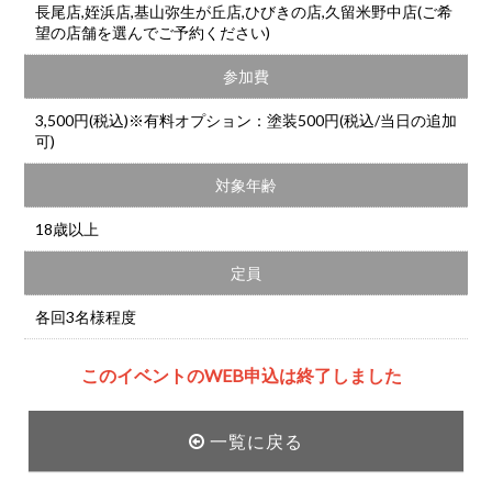
長尾店,姪浜店,基山弥生が丘店,ひびきの店,久留米野中店(ご希
望の店舗を選んでご予約ください)
参加費
3,500円(税込)※有料オプション：塗装500円(税込/当日の追加
可)
対象年齢
18歳以上
定員
各回3名様程度
このイベントのWEB申込は終了しました
一覧に戻る