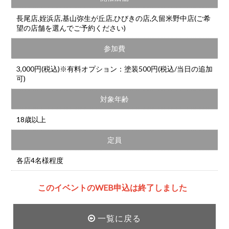
長尾店,姪浜店,基山弥生が丘店,ひびきの店,久留米野中店(ご希
望の店舗を選んでご予約ください)
参加費
3,000円(税込)※有料オプション：塗装500円(税込/当日の追加
可)
対象年齢
18歳以上
定員
各店4名様程度
このイベントのWEB申込は終了しました
一覧に戻る