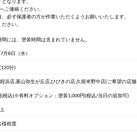
了となります。
舗へご連絡ください。
は、必ず保護者の方が作業いただくようお願いいたします。
ください。
時間には、塗装時間は含まれていません。
年7月8日（水）
(120分)
,姪浜店,基山弥生が丘店,ひびきの店,久留米野中店(ご希望の店
0円(税込)※有料オプション：塗装1,000円(税込/当日の追加可)
以上
名様程度