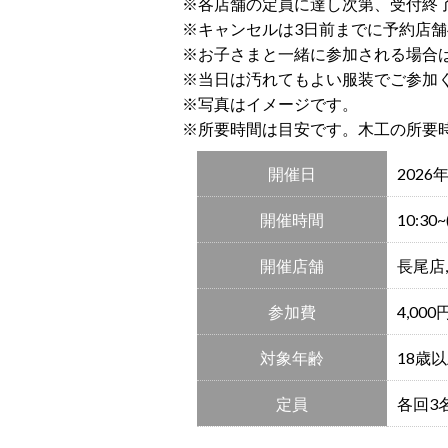
※各店舗の定員に達し次第、受付終
※キャンセルは3日前までに予約店
※お子さまと一緒に参加される場合
※当日は汚れてもよい服装でご参加
※写真はイメージです。
※所要時間は目安です。木工の所要
開催日
2026
開催時間
10:30~
開催店舗
長尾店
参加費
4,00
対象年齢
18歳
定員
各回3