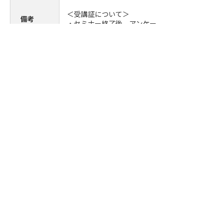
＜受講証について＞
備考
・セミナー終了後、アンケートに回答いただいた
講証PDFをお送りいたします。
＜WEBセミナー受講にあたり＞
・パソコンやタブレット等の内蔵カメラ又は外付
等をご用意のうえ接続をお願いいたします。
・Zoomは、PC、タブレット、スマートフォン
いただけます。
・受講にかかる通信料はお客さまのご負担となり
・通信環境により、音声の途切れ、映像の乱れが
とがあります。
・録音・録画やテキストの複製はお断りいたしま
・1名分のお申し込みによる複数名での受講は禁
ます。
JQA計測セミナーに関するお
問い合わせ先