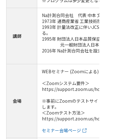
※プログラムは多少変更となる場合がございます
Na計測合同会社 代表 中本 文男 氏
1973年 通商産業省 工業技術院 計量研究所入所。
1993年 計量法改正に伴いJCSS制度立ち上げ業務
る。
講師
1995年 財団法人日本品質保証機構入構。
元一般財団法人日本品質保証機構 理事
2016年 Na計測合同会社を設立。
WEBセミナー (Zoomによる)
＜Zoomシステム要件＞
https://support.zoom.us/hc/ja/articles/20136
会場
※事前にZoomのテストサイトにて必ず視聴確認
します。
＜Zoomテスト方法＞
https://support.zoom.us/hc/ja/articles/11500
セミナー会場ページ