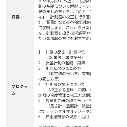
JCSS制度の立ち上げにも携わった 中本 文男氏が
測の基礎について解説します。「用語」「単位」
果のまとめ方」をはじめとして、「測定のトレー
概要
ィ」「計測器の校正を行う意味」、さらに「長さ
計、質量計などの各種計測器の取り扱いや校正例
て説明します。これから計測に関わる技術職の方
ん、計測器を扱う技術部署や校正機関との連携を
たい事務職の方にもおすすめの内容です。
1. 計量の歴史・計量単位
（SI単位、単位記号）
2. 計量計測の基礎・用語
3. 測定結果のまとめ方
（測定値の扱い方、有効数字、数値の丸め方
の表し方等）
4. 計測器の校正について
プログラ
（校正する意味・目的、校正に必要な情報・
ム
定器の精度管理と校正方式例）
5. 各種測定器の取り扱い・校正例
（長さ計、温度計、質量計、圧力計、力計測
ク計、デジタルマルチメータ）
6. 校正証明書の見方・活用