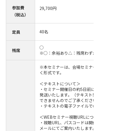
参加費
29,700
円
（税込）
40
名
定員
◯
残席
※○：余裕あり△：残席わずか
※本セミナーは、会場セミナーをWEBを通じて受
く形式です。
＜テキストについて＞
・セミナー開催日の約5日前に事務局より参加者
発送いたします。（テキスト発送後のキャンセル
できませんのでご了承ください。）
・テキストの電子ファイルでの提供はしておりま
＜WEBセミナー視聴URLについて＞
・視聴URL、パスコードは開催日前日までに参加
メールにてご案内いたします。