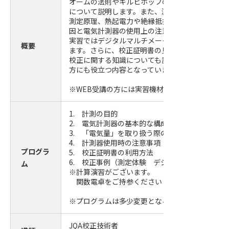
オームの法則やキルヒホッフの法則など、電気の
について説明します。また、測定量の検出から表
測定原理、熱起電力や絶縁抵抗といった測定に影
因と電気計測器の使用上の注意点 についても解説
実習ではデジタルマルチメータの校正を体験して
概要
ます。さらに、校正証明書の見方や不確かさの定
校正に関する知識についても説明します。校正を
方にも役立つ内容となっています。
※WEB受講の方には実習機材の貸出を行います。
1. 計測の目的
2. 電気計測器の基本的な構成および原理
3. 「電気量」を取り扱う際の注意事項
4. 計測器使用時の注意事項
プログラ
5. 校正証明書の利用方法
6. 校正事例（測定体験 デジタルマルチメータ
ム
※計算演習がございます。
関数電卓をご持参ください（スマホ可）。
※プログラムは多少変更となる場合がございます
JQA校正技術者