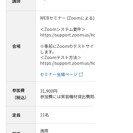
講師
WEBセミナー (Zoomによる)
＜Zoomシステム要件＞
https://support.zoom.us/hc/ja/articles/20136
会場
※事前にZoomのテストサイトにて必ず視聴確認
します。
＜Zoomテスト方法＞
https://support.zoom.us/hc/ja/articles/11500
セミナー会場ページ
参加費
31,900
円
参加費には実習機材貸出費用が含まれています。
（税込）
11
名
定員
満席