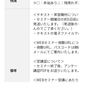
残席
※○：余裕あり△：残席わずか
＜テキスト・実習機材について＞
・セミナー開催日の約5日前に事務局より参加者
発送いたします。（発送後のキャンセルはお受け
んのでご了承ください。）
・テキストの電子ファイルでの提供はしておりま
＜WEBセミナー視聴URLについて＞
・視聴URL、パスコードは開催日前日までに参加
メールにてご案内いたします。
＜受講証について＞
・セミナー終了後、アンケートに回答いただいた
備考
講証PDFをお送りいたします。
＜WEBセミナー受講にあたり＞
・パソコンやタブレット等の内蔵カメラ又は外付
等をご用意のうえ接続をお願いいたします。
・Zoomは、PC、タブレット、スマートフォン
いただけます。
・受講にかかる通信料はお客さまのご負担となり
・通信環境により、音声の途切れ、映像の乱れが