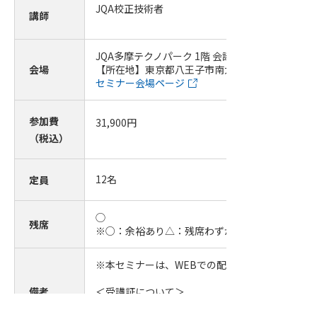
JQA校正技術者
講師
JQA多摩テクノパーク 1階 会議室
会場
【所在地】東京都八王子市南大沢4-4-4
セミナー会場ページ
参加費
31,900
円
（税込）
12
名
定員
◯
残席
※○：余裕あり△：残席わずか
※本セミナーは、WEBでの配信も同時に行います
備考
＜受講証について＞
・セミナー終了後、アンケートに回答いただいた