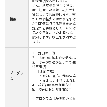
的な事項を説明します。
また、測定物を置く位置によって生じる偏置誤差
度、湿度、静電気、磁性が測定値に与える影響と
策についても解説します。実習では測定物を温め
概要
かりの調整脚ではかりを傾けたりすることで温度
が測定値に与える影響を認識し 、電子式はかりの
定操作を再確認していただけます。さらに、校正
見方や不確かさの定義など、校正に関する知識に
説明します。校正を依頼する方にも役立つ内容と
ます。
1. 計測の目的
2. はかりの基本的な構成および原理
3. はかりを取り扱う際の注意事項およびはかり
注意事項
【測定体験】
プログラ
・振動、温度、静電気等の影響
ム
・好ましい手順による測定
4. 校正証明書の利用方法
5. 校正における評価項目
※プログラムは多少変更となる場合がございます