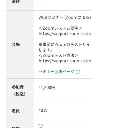
講師
WEBセミナー (Zoomによる)
＜Zoomシステム要件＞
https://support.zoom.us/hc/ja/articles/20136
会場
※事前にZoomのテストサイトにて必ず視聴確認
します。
＜Zoomテスト方法＞
https://support.zoom.us/hc/ja/articles/11500
セミナー会場ページ
参加費
41,800
円
（税込）
40
名
定員
◯