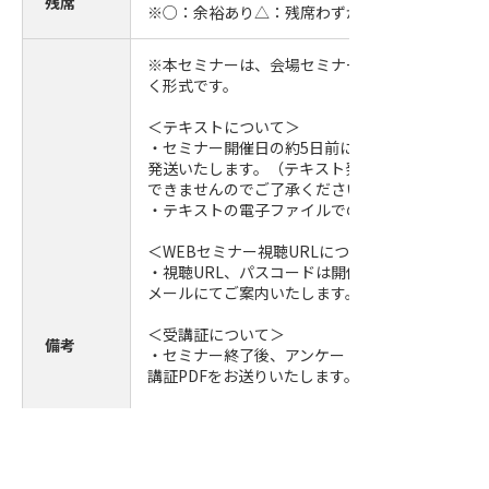
残席
※○：余裕あり△：残席わずか
※本セミナーは、会場セミナーをWEBを通じて受
く形式です。
＜テキストについて＞
・セミナー開催日の約5日前に事務局より参加者
発送いたします。（テキスト発送後のキャンセル
できませんのでご了承ください。）
・テキストの電子ファイルでの提供はしておりま
＜WEBセミナー視聴URLについて＞
・視聴URL、パスコードは開催日前日までに参加
メールにてご案内いたします。
＜受講証について＞
備考
・セミナー終了後、アンケートに回答いただいた
講証PDFをお送りいたします。
＜WEBセミナー受講にあたり＞
・パソコンやタブレット等の内蔵カメラ又は外付
等をご用意のうえ接続をお願いいたします。
・Zoomは、PC、タブレット、スマートフォン