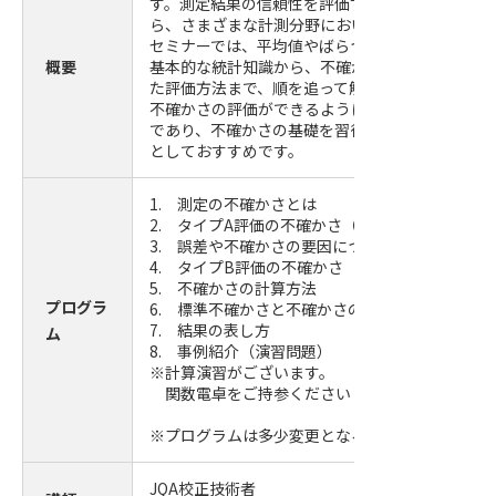
す。測定結果の信頼性を評価する上で欠かせない
ら、さまざまな計測分野において重要視されてい
セミナーでは、平均値やばらつきなどの不確かさ
概要
基本的な統計知識から、不確かさの要因や計算方
た評価方法まで、順を追って解説します。初心者
不確かさの評価ができるようになることを目的と
であり、不確かさの基礎を習得するための最初の
としておすすめです。
1. 測定の不確かさとは
2. タイプA評価の不確かさ（平均値とばらつき
3. 誤差や不確かさの要因について
4. タイプB評価の不確かさ（一般的な不確かさ
5. 不確かさの計算方法
プログラ
6. 標準不確かさと不確かさの合成
7. 結果の表し方
ム
8. 事例紹介（演習問題）
※計算演習がございます。
関数電卓をご持参ください（スマホ可）。
※プログラムは多少変更となる場合がございます
JQA校正技術者