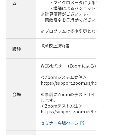
・マイクロメータによるブロックゲージの測
ム
・講師によるバジェットシート作成
※計算演習がございます。
関数電卓をご持参ください（スマホ可）。
※プログラムは多少変更となる場合がございます
JQA校正技術者
講師
WEBセミナー (Zoomによる)
＜Zoomシステム要件＞
https://support.zoom.us/hc/ja/articles/20136
会場
※事前にZoomのテストサイトにて必ず視聴確認
します。
＜Zoomテスト方法＞
https://support.zoom.us/hc/ja/articles/11500
セミナー会場ページ