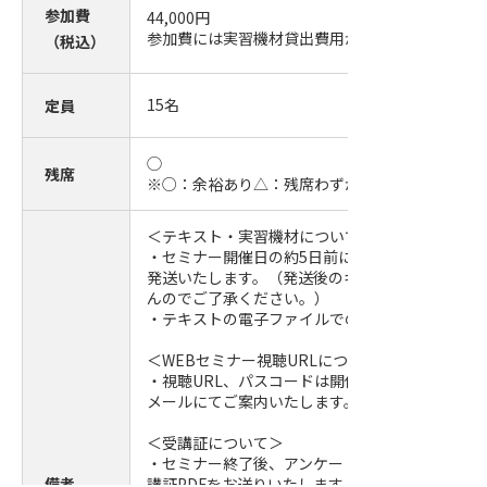
参加費
44,000
円
参加費には実習機材貸出費用が含まれています。
（税込）
15
名
定員
◯
残席
※○：余裕あり△：残席わずか
＜テキスト・実習機材について＞
・セミナー開催日の約5日前に事務局より参加者
発送いたします。（発送後のキャンセルはお受け
んのでご了承ください。）
・テキストの電子ファイルでの提供はしておりま
＜WEBセミナー視聴URLについて＞
・視聴URL、パスコードは開催日前日までに参加
メールにてご案内いたします。
＜受講証について＞
・セミナー終了後、アンケートに回答いただいた
備考
講証PDFをお送りいたします。