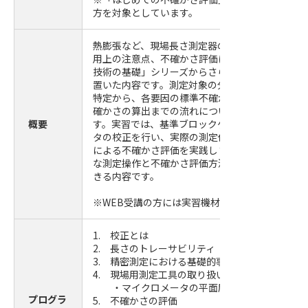
方を対象としています。
熱膨張など、現場長さ測定器の測定値に影響する
用上の注意点、不確かさ評価について解説します
技術の基礎」シリーズからさらに、不確かさ評価
置いた内容です。測定対象の分解能などの不確か
特定から、各要因の標準不確かさの大きさ の推定
確かさの算出までの流れについて分かりやすく解
概要
す。実習では、基準ブロックゲージを用いたマイ
タの校正を行い、実際の測定値をもとにバジェッ
による不確かさ評価を実践します。現場長さ測定
な測定操作と不確かさ評価方法について、まとめ
きる内容です。
※WEB受講の方には実習機材の貸出を行います。
1. 校正とは
2. 長さのトレーサビリティ
3. 精密測定における基礎的事項
4. 現場用測定工具の取り扱いにおける注意事項
・マイクロメータの平面度、平行度の測定実
プログラ
5. 不確かさの評価