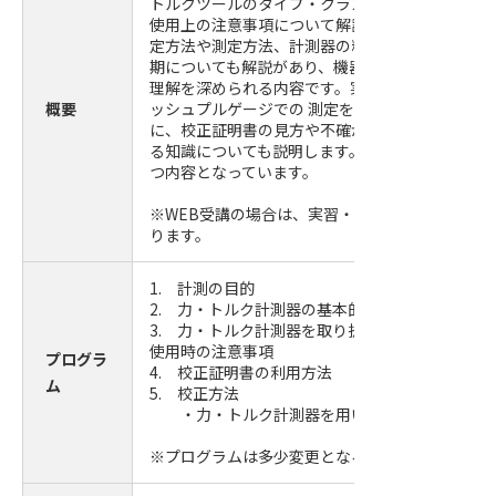
トルクツールのタイプ・クラスの分類、それぞれ
使用上の注意事項について解説します。適切な計
定方法や測定方法、計測器の精度を担保するため
期についても解説があり、機器の操作 から計測器
理解を深められる内容です。実習では、トルクレ
概要
ッシュプルゲージでの 測定を体験していただけま
に、校正証明書の見方や不確かさの定義など、校
る知識についても説明します。校正を依頼する方
つ内容となっています。
※WEB受講の場合は、実習・測定体験などは視聴
ります。
1. 計測の目的
2. 力・トルク計測器の基本的な構成および原理
3. 力・トルク計測器を取り扱う際の注意事項お
使用時の注意事項
プログラ
4. 校正証明書の利用方法
ム
5. 校正方法
・力・トルク計測器を用いた測定体験
※プログラムは多少変更となる場合がございます