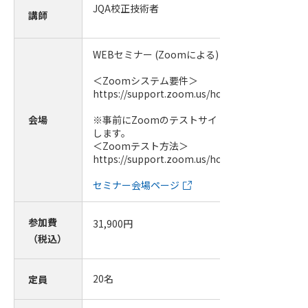
JQA校正技術者
講師
WEBセミナー (Zoomによる)
＜Zoomシステム要件＞
https://support.zoom.us/hc/ja/articles/20136
会場
※事前にZoomのテストサイトにて必ず視聴確認
します。
＜Zoomテスト方法＞
https://support.zoom.us/hc/ja/articles/11500
セミナー会場ページ
参加費
31,900
円
（税込）
20
名
定員