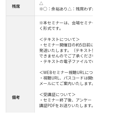
△
残席
※○：余裕あり△：残席わずか
※本セミナーは、会場セミナーをWEBを通じて受
く形式です。
＜テキストについて＞
・セミナー開催日の約5日前に事務局より参加者
発送いたします。（テキスト発送後のキャンセル
できませんのでご了承ください。）
・テキストの電子ファイルでの提供はしておりま
＜WEBセミナー視聴URLについて＞
・視聴URL、パスコードは開催日前日までに参加
メールにてご案内いたします。
＜受講証について＞
備考
・セミナー終了後、アンケートに回答いただいた
講証PDFをお送りいたします。
＜WEBセミナー受講にあたり＞
・パソコンやタブレット等の内蔵カメラ又は外付
等をご用意のうえ接続をお願いいたします。