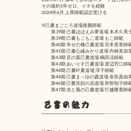
その後約1年ゼロ、イチを経験
2024年6月 上席師範認定受ける
※己書まごころ道場推薦師範
第39期 己書ほほえみ夢道場 末木久美
第39期 己書もこもこ道場 もこ師範
第40期 幸せの種己書道場 宮本里香師
第41期 己書心縁みかり道場 内林美加
第43期 言の葉己書道場 嶋田涼師範
第43期 あいりす己書道場 渡辺芳江師
第44期 己書叶夏道場 淳子師範
第44期 己書ま～ゆの森道場 奈良真由
第46期 己書笑顔の花道場 和智知子師
第47期 光と風の己書道場 打越隆寛師
己書の魅力