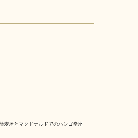
での蕎麦屋とマクドナルドでのハシゴ幸座