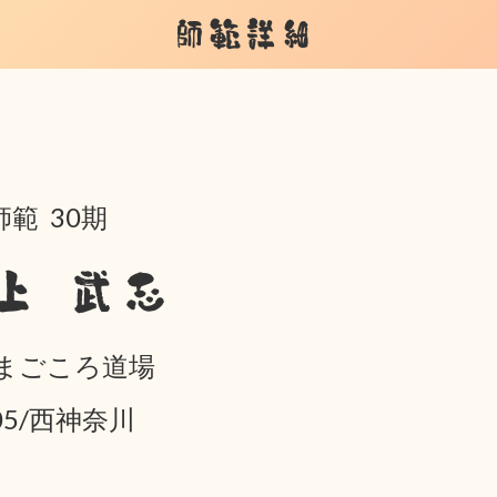
師範詳細
範 30期
上 武志
 まごころ道場
-05/西神奈川