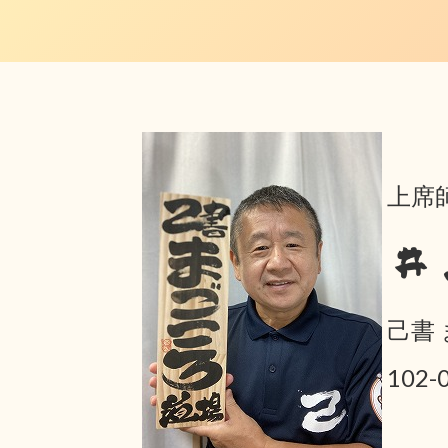
上席師
井
己書
102