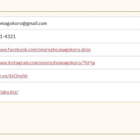
omagokoro@gmail.com
1-4321
www.facebook.com/onoresho.magokoro.dojo
www.instagram.com/onoreshomagokoro/?hl=ja
in.ee/teOnyhh
-labo.biz/