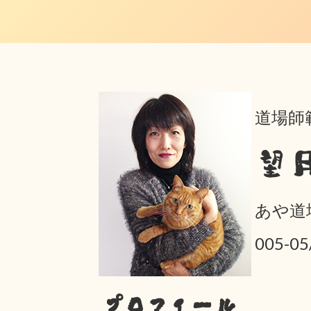
道場師
望
あや道
005-
プロフィール