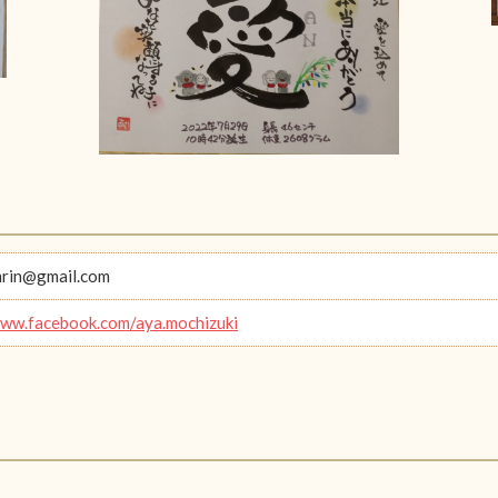
rin@gmail.com
www.facebook.com/aya.mochizuki