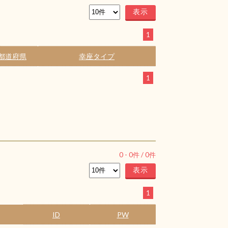
1
都道府県
幸座タイプ
1
0
-
0
件 /
0
件
1
ID
PW