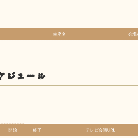
幸座名
会場
ケジュール
開始
終了
テレビ会議URL