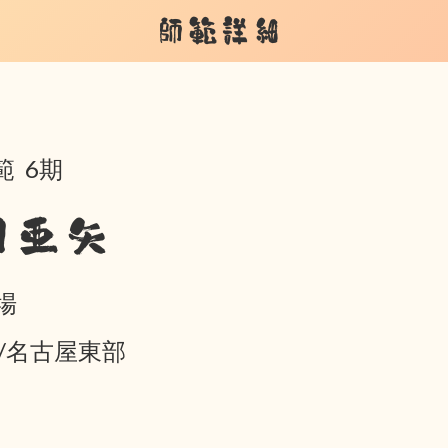
師範詳細
範 6期
月亜矢
場
05/名古屋東部