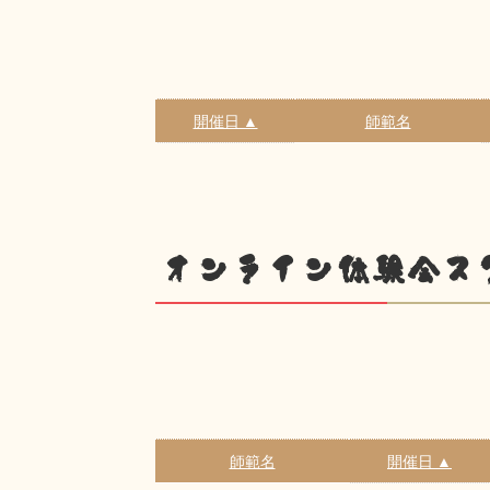
開催日 ▲
師範名
オンライン体験会ス
師範名
開催日 ▲