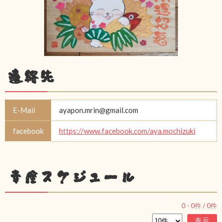
連絡先
E-Mail
ayapon.mrin@gmail.com
facebook
https://www.facebook.com/aya.mochizuki
幸座スケジュール
0
-
0
件 /
0
件