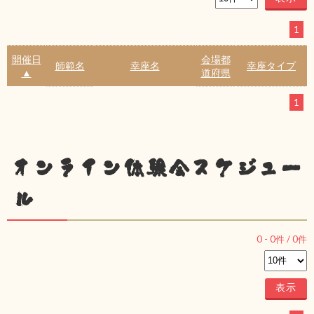
1
開催日
会場都
師範名
幸座名
幸座タイプ
▲
道府県
1
オンライン体験会スケジュー
ル
0
-
0
件 /
0
件