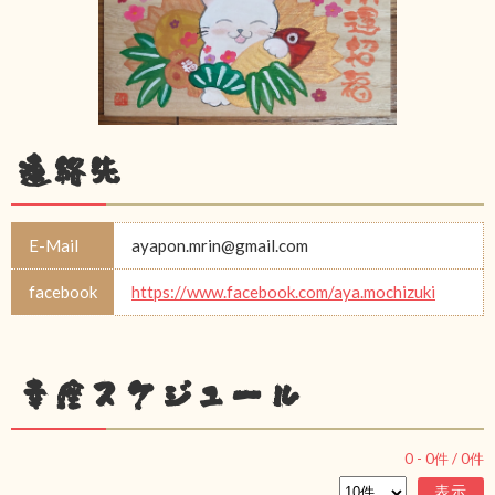
連絡先
E-Mail
ayapon.mrin@gmail.com
facebook
https://www.facebook.com/aya.mochizuki
幸座スケジュール
0
-
0
件 /
0
件