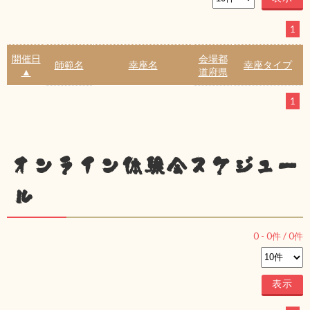
1
開催日
会場都
師範名
幸座名
幸座タイプ
▲
道府県
1
オンライン体験会スケジュー
ル
0
-
0
件 /
0
件