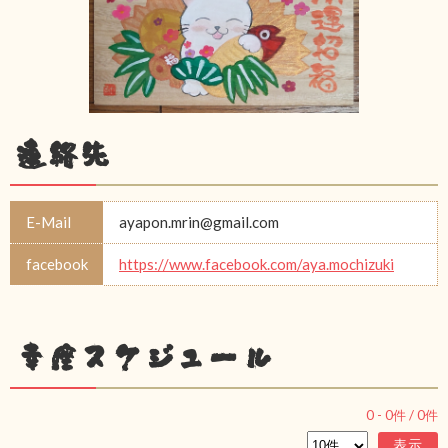
連絡先
E-Mail
ayapon.mrin@gmail.com
facebook
https://www.facebook.com/aya.mochizuki
幸座スケジュール
0
-
0
件 /
0
件