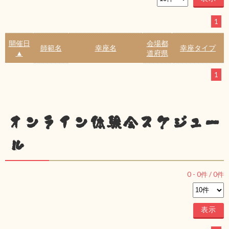
1
開催日
会場都
師範名
幸座名
幸座タイプ
▲
道府県
1
オンライン体験会スケジュー
ル
0
-
0
件 /
0
件