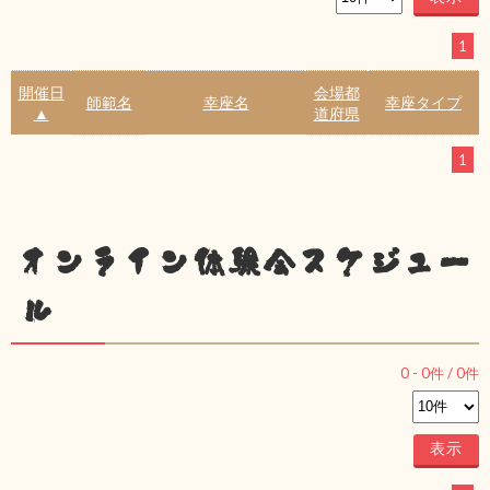
1
開催日
会場都
師範名
幸座名
幸座タイプ
▲
道府県
1
オンライン体験会スケジュー
ル
0
-
0
件 /
0
件