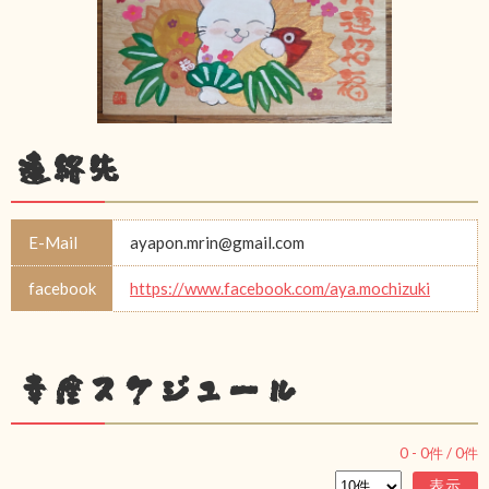
連絡先
E-Mail
ayapon.mrin@gmail.com
facebook
https://www.facebook.com/aya.mochizuki
幸座スケジュール
0
-
0
件 /
0
件