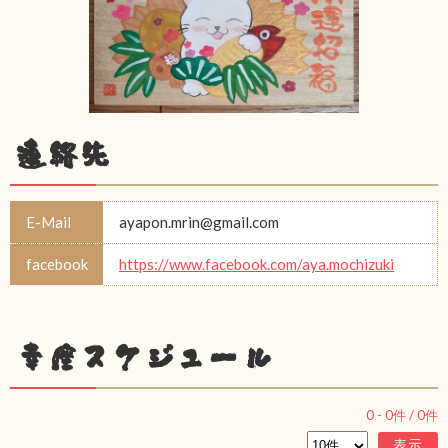
連絡先
E-Mail
ayapon.mrin@gmail.com
facebook
https://www.facebook.com/aya.mochizuki
幸座スケジュール
0
-
0
件 /
0
件