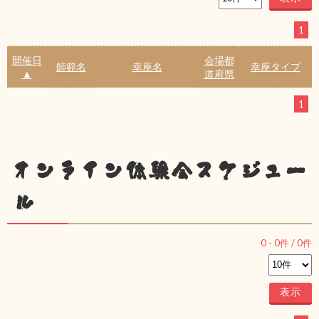
1
開催日
会場都
師範名
幸座名
幸座タイプ
▲
道府県
1
オンライン体験会スケジュー
ル
0
-
0
件 /
0
件