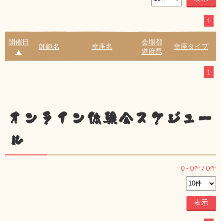
1
開催日
会場都
師範名
幸座名
幸座タイプ
▲
道府県
1
オンライン体験会スケジュー
ル
0
-
0
件 /
0
件