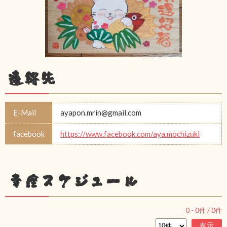
連絡先
E-Mail
ayapon.mrin@gmail.com
facebook
https://www.facebook.com/aya.mochizuki
幸座スケジュール
0
-
0
件 /
0
件