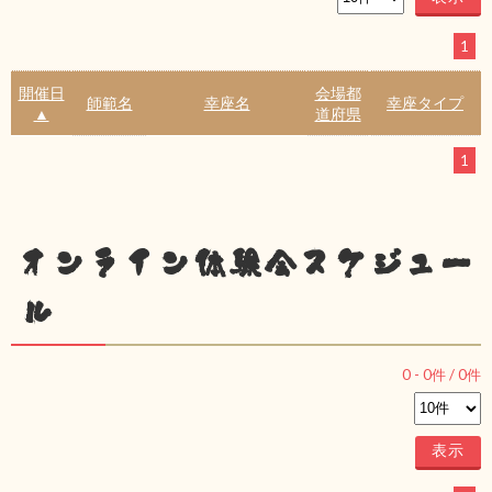
1
開催日
会場都
師範名
幸座名
幸座タイプ
▲
道府県
1
オンライン体験会スケジュー
ル
0
-
0
件 /
0
件