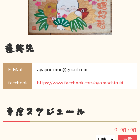
連絡先
E-Mail
ayapon.mrin@gmail.com
facebook
https://www.facebook.com/aya.mochizuki
幸座スケジュール
0
-
0
件 /
0
件