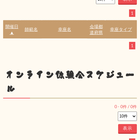
1
開催日
会場都
師範名
幸座名
幸座タイプ
▲
道府県
1
オンライン体験会スケジュー
ル
0
-
0
件 /
0
件