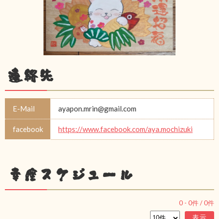
連絡先
E-Mail
ayapon.mrin@gmail.com
facebook
https://www.facebook.com/aya.mochizuki
幸座スケジュール
0
-
0
件 /
0
件