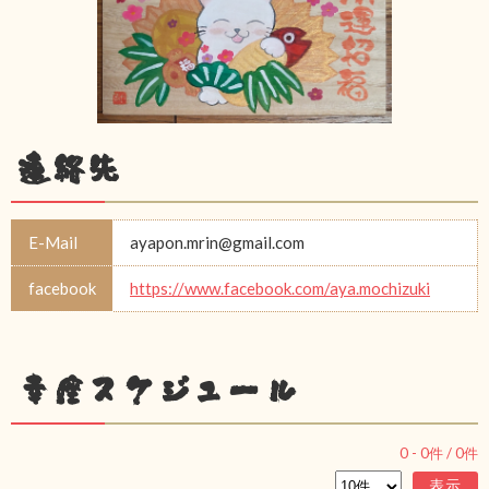
連絡先
E-Mail
ayapon.mrin@gmail.com
facebook
https://www.facebook.com/aya.mochizuki
幸座スケジュール
0
-
0
件 /
0
件