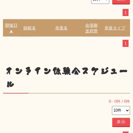
1
開催日
会場都
師範名
幸座名
幸座タイプ
▲
道府県
1
オンライン体験会スケジュー
ル
0
-
0
件 /
0
件