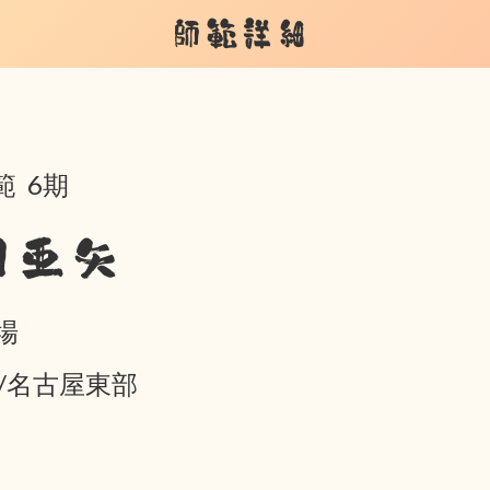
師範詳細
範 6期
月亜矢
場
05/名古屋東部