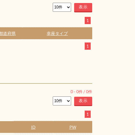
1
都道府県
幸座タイプ
1
0
-
0
件 /
0
件
1
ID
PW