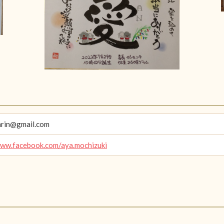
rin@gmail.com
www.facebook.com/aya.mochizuki