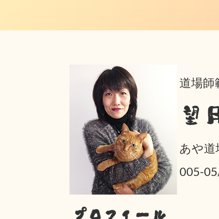
道場師
望
あや道
005-
プロフィール