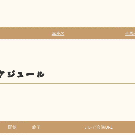
幸座名
会場
ケジュール
開始
終了
テレビ会議URL