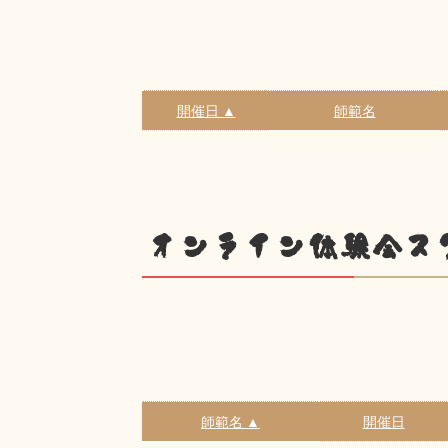
開催日 ▲
師範名
オンライン体験会ス
師範名 ▲
開催日