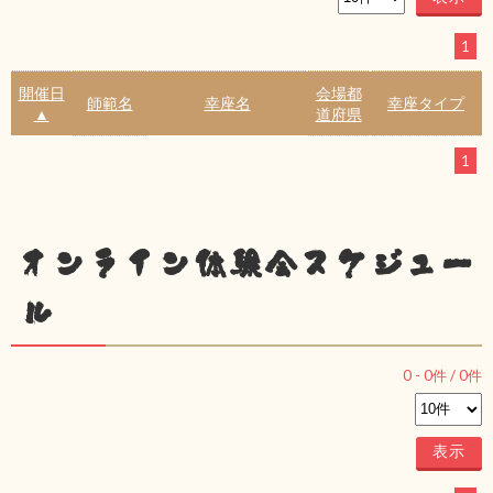
1
開催日
会場都
師範名
幸座名
幸座タイプ
▲
道府県
1
オンライン体験会スケジュー
ル
0
-
0
件 /
0
件