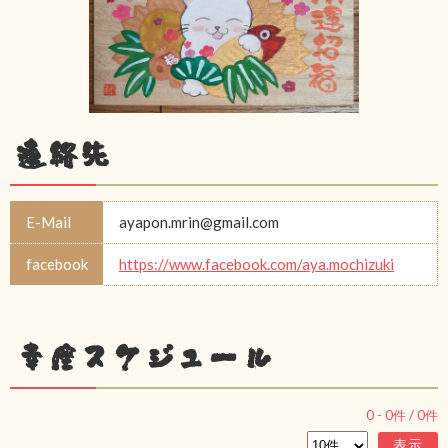
連絡先
E-Mail
ayapon.mrin@gmail.com
facebook
https://www.facebook.com/aya.mochizuki
幸座スケジュール
0
-
0
件 /
0
件