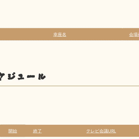
幸座名
会場
ケジュール
開始
終了
テレビ会議URL