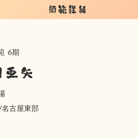
師範詳細
範 6期
月亜矢
場
05/名古屋東部