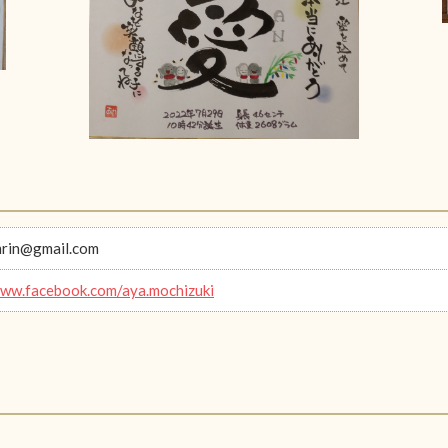
rin@gmail.com
www.facebook.com/aya.mochizuki