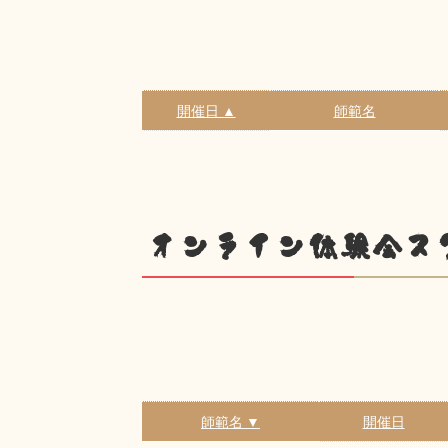
開催日 ▲
師範名
オンライン体験会ス
師範名 ▼
開催日