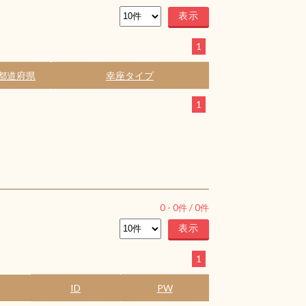
1
都道府県
幸座タイプ
1
0
-
0
件 /
0
件
1
ID
PW