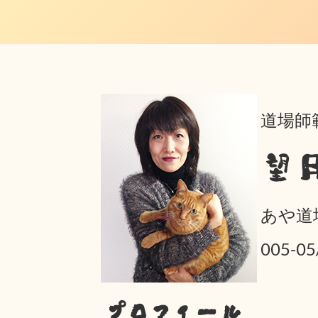
道場師
望
あや道
005-
プロフィール