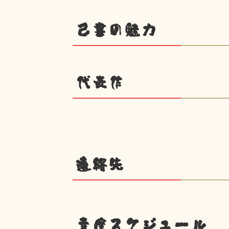
己書の魅力
代表作
連絡先
幸座スケジュール