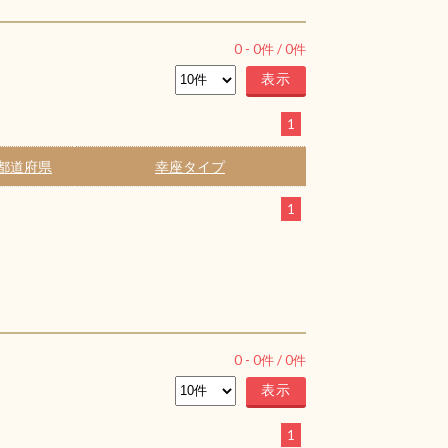
0
-
0
件 /
0
件
1
都道府県
幸座タイプ
1
0
-
0
件 /
0
件
1