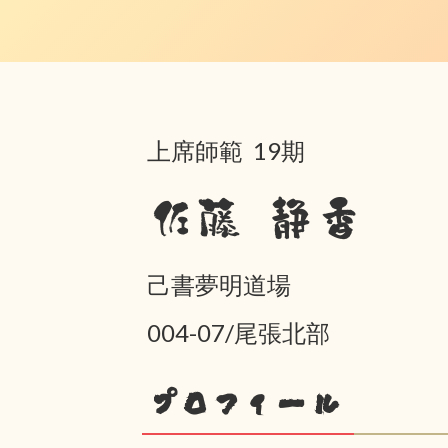
上席師範 19期
佐藤 静香
己書夢明道場
004-07/尾張北部
プロフィール