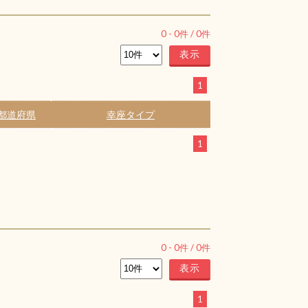
0
-
0
件 /
0
件
1
都道府県
幸座タイプ
1
0
-
0
件 /
0
件
1