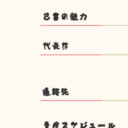
己書の魅力
代表作
連絡先
幸座スケジュール