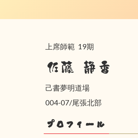
上席師範 19期
佐藤 静香
己書夢明道場
004-07/尾張北部
プロフィール