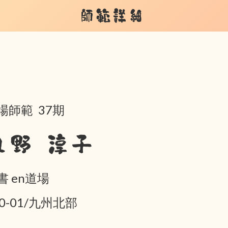
師範詳細
場師範 37期
丸野 淳子
書 en道場
10-01/九州北部