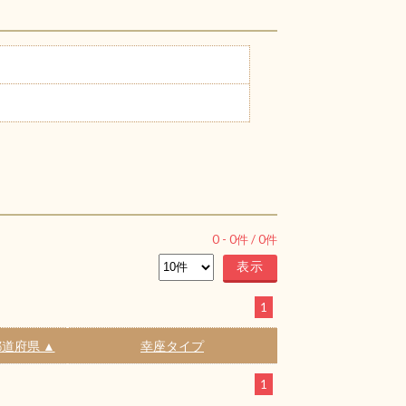
0
-
0
件 /
0
件
1
道府県 ▲
幸座タイプ
1