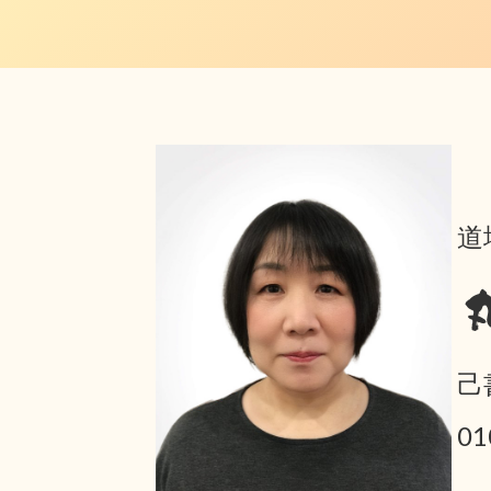
道
己
0