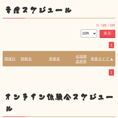
幸座スケジュール
0
-
0
件 /
0
件
1
会場都
開催日
師範名
幸座名
幸座タイプ ▲
道府県
1
オンライン体験会スケジュー
ル