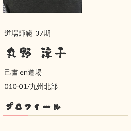
道場師範 37期
丸野 淳子
己書 en道場
010-01/九州北部
プロフィール