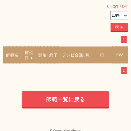
0
-
0
件 /
0
件
1
開催
師範名
開始
終了
テレビ会議URL
ID
PW
日 ▲
1
師範一覧に戻る
© Onore Sho Nippon