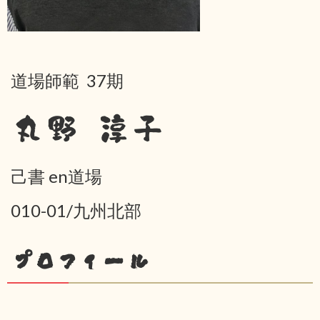
道場師範 37期
丸野 淳子
己書 en道場
010-01/九州北部
プロフィール