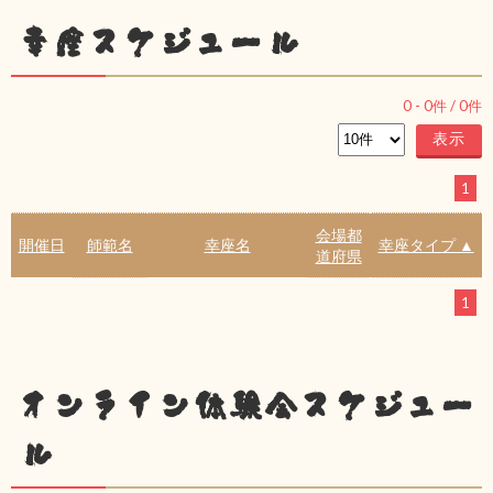
幸座スケジュール
0
-
0
件 /
0
件
1
会場都
開催日
師範名
幸座名
幸座タイプ ▲
道府県
1
オンライン体験会スケジュー
ル