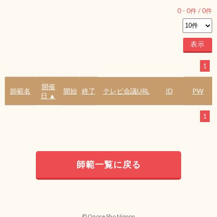
0
-
0
件 /
0
件
1
開催
師範名
開始
終了
テレビ会議URL
ID
PW
日 ▲
1
師範一覧に戻る
© Onore Sho Nippon