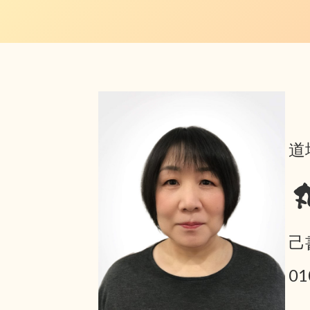
道
己
0