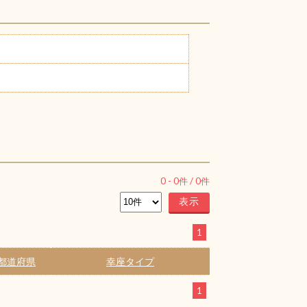
0
-
0
件 /
0
件
1
都道府県
幸座タイプ
1