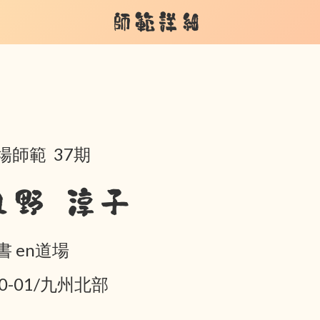
師範詳細
場師範 37期
丸野 淳子
書 en道場
10-01/九州北部