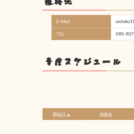
連絡先
E-Mail
uotoku1
TEL
090-907
幸座スケジュール
開催日 ▲
師範名