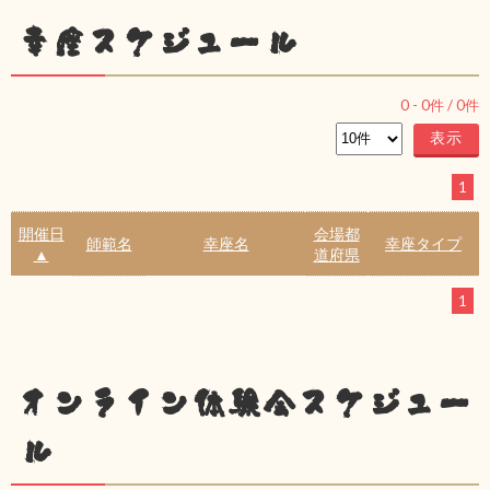
幸座スケジュール
0
-
0
件 /
0
件
1
開催日
会場都
師範名
幸座名
幸座タイプ
▲
道府県
1
オンライン体験会スケジュー
ル