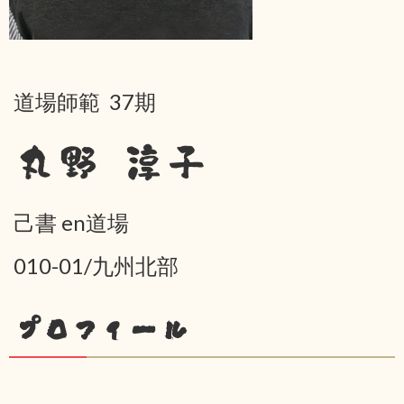
道場師範 37期
丸野 淳子
己書 en道場
010-01/九州北部
プロフィール