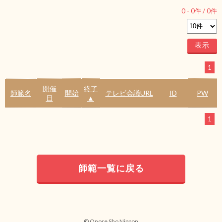
0
-
0
件 /
0
件
1
開催
終了
師範名
開始
テレビ会議URL
ID
PW
日
▲
1
師範一覧に戻る
© Onore Sho Nippon