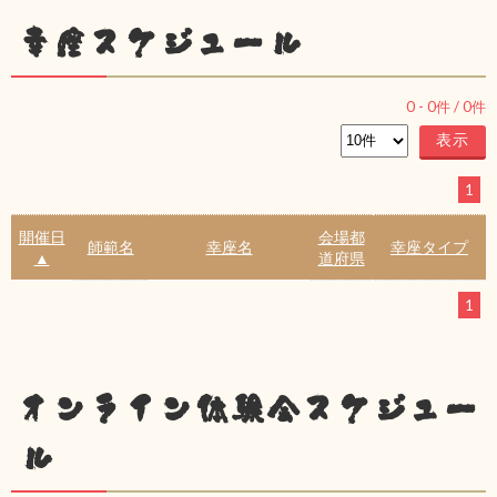
幸座スケジュール
0
-
0
件 /
0
件
1
開催日
会場都
師範名
幸座名
幸座タイプ
▲
道府県
1
オンライン体験会スケジュー
ル