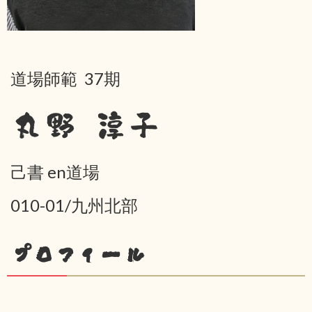
道場師範 37期
丸野 淳子
己書 en道場
010-01/九州北部
プロフィール