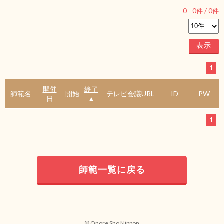
0
-
0
件 /
0
件
1
開催
終了
師範名
開始
テレビ会議URL
ID
PW
日
▲
1
師範一覧に戻る
© Onore Sho Nippon