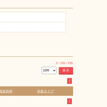
0
-
0
件 /
0
件
1
都道府県
幸座タイプ
1