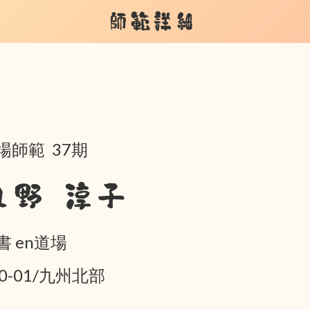
師範詳細
場師範 37期
丸野 淳子
書 en道場
10-01/九州北部