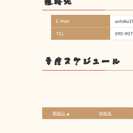
連絡先
E-Mail
uotoku1
TEL
090-907
幸座スケジュール
開催日 ▲
師範名