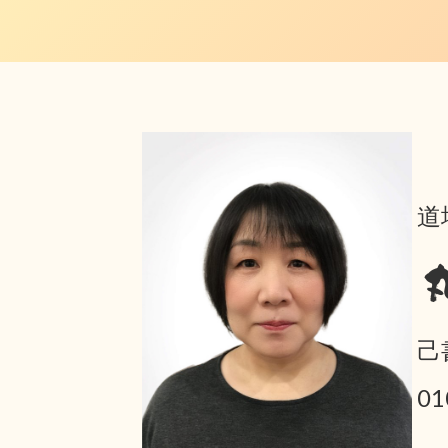
道
己
0