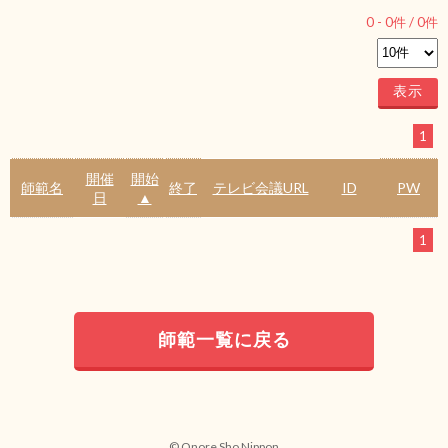
0
-
0
件 /
0
件
1
開催
開始
師範名
終了
テレビ会議URL
ID
PW
日
▲
1
師範一覧に戻る
© Onore Sho Nippon