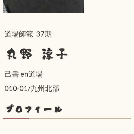
道場師範 37期
丸野 淳子
己書 en道場
010-01/九州北部
プロフィール