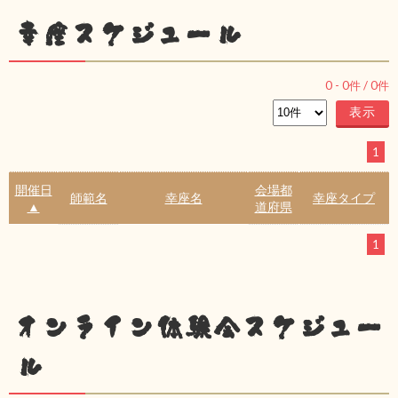
幸座スケジュール
0
-
0
件 /
0
件
1
開催日
会場都
師範名
幸座名
幸座タイプ
▲
道府県
1
オンライン体験会スケジュー
ル