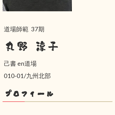
道場師範 37期
丸野 淳子
己書 en道場
010-01/九州北部
プロフィール