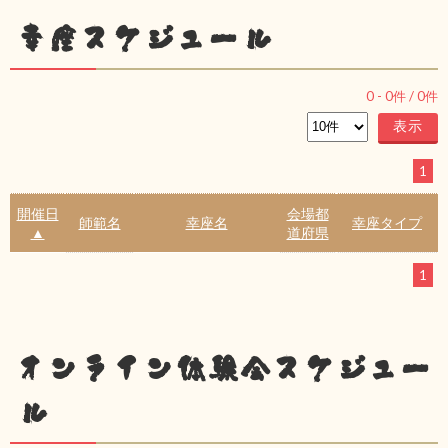
幸座スケジュール
0
-
0
件 /
0
件
1
開催日
会場都
師範名
幸座名
幸座タイプ
▲
道府県
1
オンライン体験会スケジュー
ル