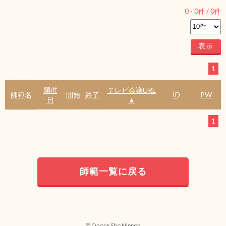
0
-
0
件 /
0
件
1
開催
テレビ会議URL
師範名
開始
終了
ID
PW
日
▲
1
師範一覧に戻る
© Onore Sho Nippon