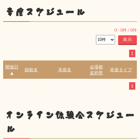
幸座スケジュール
0
-
0
件 /
0
件
1
開催日
会場都
師範名
幸座名
幸座タイプ
▲
道府県
1
オンライン体験会スケジュー
ル