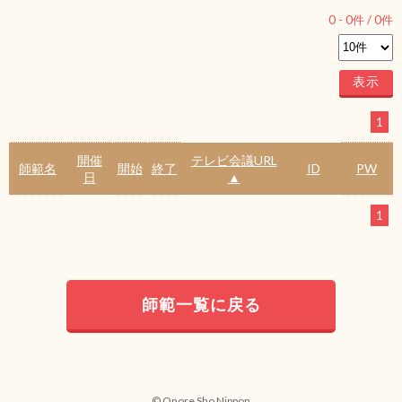
0
-
0
件 /
0
件
1
開催
テレビ会議URL
師範名
開始
終了
ID
PW
日
▲
1
師範一覧に戻る
© Onore Sho Nippon