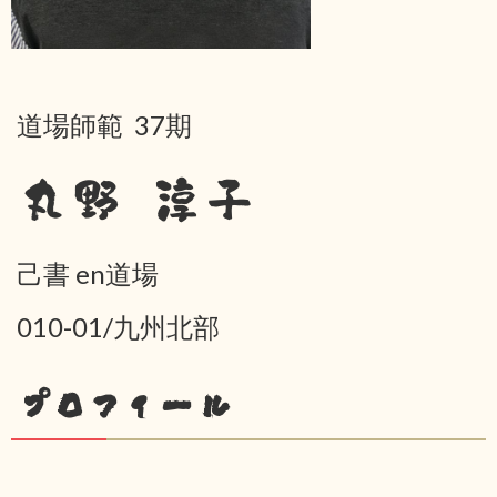
道場師範 37期
丸野 淳子
己書 en道場
010-01/九州北部
プロフィール