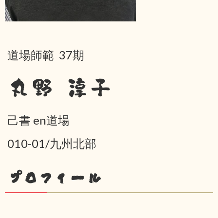
道場師範 37期
丸野 淳子
己書 en道場
010-01/九州北部
プロフィール