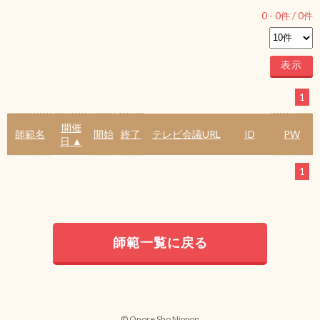
0
-
0
件 /
0
件
1
開催
師範名
開始
終了
テレビ会議URL
ID
PW
日 ▲
1
師範一覧に戻る
© Onore Sho Nippon