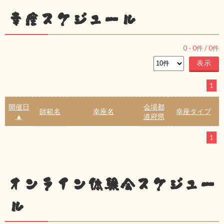
幸座スケジュール
0
-
0
件 /
0
件
1
開催日
会場都
師範名
幸座名
幸座タイプ
▲
道府県
1
オンライン体験会スケジュー
ル