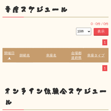
幸座スケジュール
0
-
0
件 /
0
件
1
開催日
会場都
師範名
幸座名
幸座タイプ
▲
道府県
1
オンライン体験会スケジュー
ル