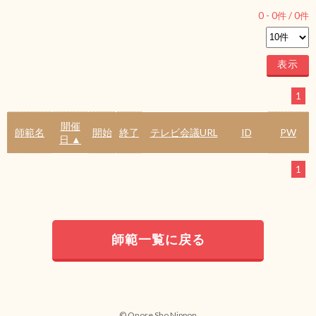
0
-
0
件 /
0
件
1
開催
師範名
開始
終了
テレビ会議URL
ID
PW
日 ▲
1
師範一覧に戻る
© Onore Sho Nippon