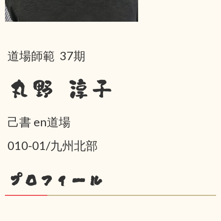
道場師範 37期
丸野 淳子
己書 en道場
010-01/九州北部
プロフィール