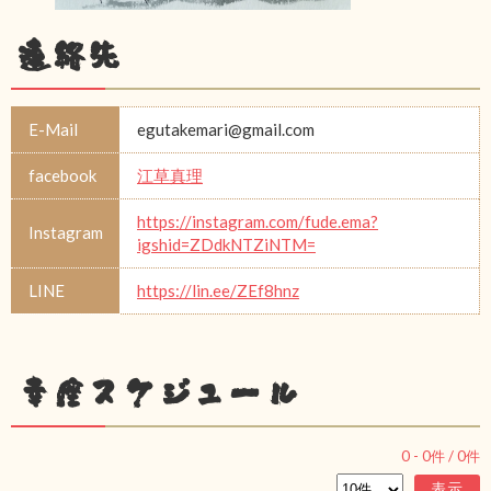
連絡先
E-Mail
egutakemari@gmail.com
facebook
江草真理
https://instagram.com/fude.ema?
Instagram
igshid=ZDdkNTZiNTM=
LINE
https://lin.ee/ZEf8hnz
幸座スケジュール
0
-
0
件 /
0
件