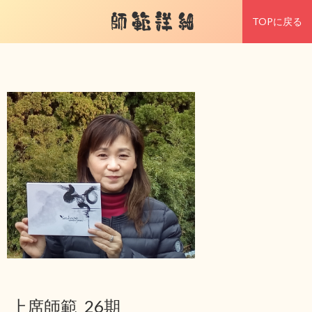
師範詳細
TOPに戻る
上席師範 26期