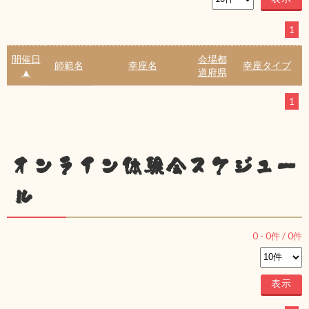
1
開催日
会場都
師範名
幸座名
幸座タイプ
▲
道府県
1
オンライン体験会スケジュー
ル
0
-
0
件 /
0
件