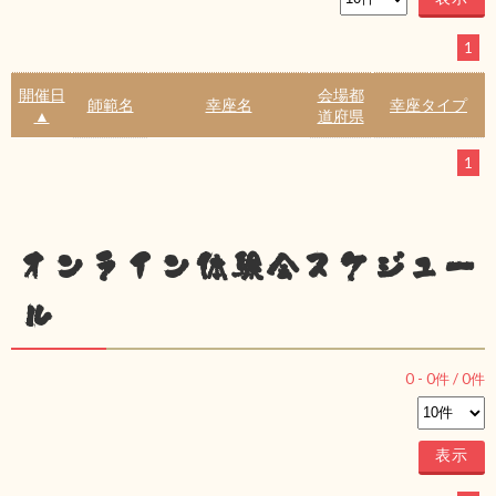
1
開催日
会場都
師範名
幸座名
幸座タイプ
▲
道府県
1
オンライン体験会スケジュー
ル
0
-
0
件 /
0
件