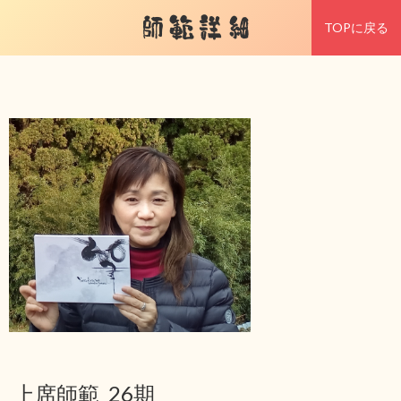
師範詳細
TOPに戻る
上席師範 26期