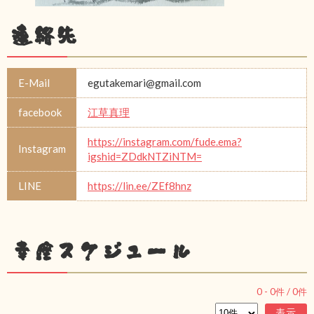
連絡先
E-Mail
egutakemari@gmail.com
facebook
江草真理
https://instagram.com/fude.ema?
Instagram
igshid=ZDdkNTZiNTM=
LINE
https://lin.ee/ZEf8hnz
幸座スケジュール
0
-
0
件 /
0
件