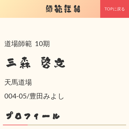
師範詳細
TOPに戻る
道場師範 10期
三森 啓文
天馬道場
004-05/豊田みよし
プロフィール