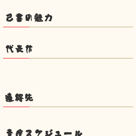
己書の魅力
代表作
連絡先
幸座スケジュール