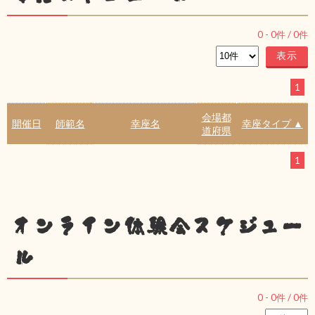
0
-
0
件 /
0
件
1
会場都
開催日
師範名
幸座名
幸座タイプ ▲
道府県
1
オンライン体験会スケジュー
ル
0
-
0
件 /
0
件