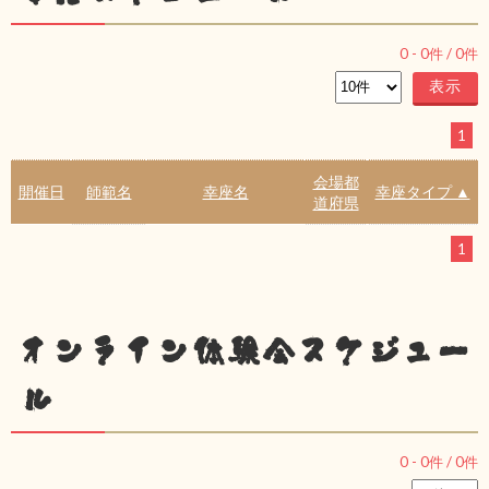
0
-
0
件 /
0
件
1
会場都
開催日
師範名
幸座名
幸座タイプ ▲
道府県
1
オンライン体験会スケジュー
ル
0
-
0
件 /
0
件