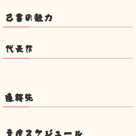
己書の魅力
代表作
連絡先
幸座スケジュール