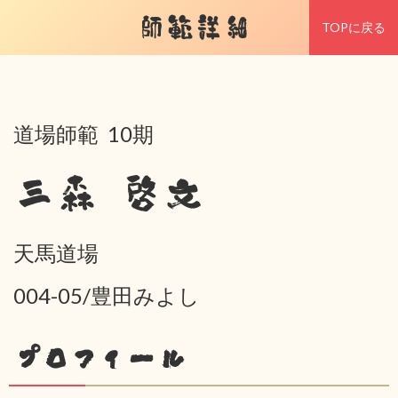
師範詳細
TOPに戻る
道場師範 10期
三森 啓文
天馬道場
004-05/豊田みよし
プロフィール