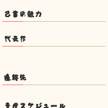
己書の魅力
代表作
連絡先
幸座スケジュール