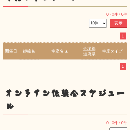
0
-
0
件 /
0
件
1
会場都
開催日
師範名
幸座名 ▲
幸座タイプ
道府県
1
オンライン体験会スケジュー
ル
0
-
0
件 /
0
件