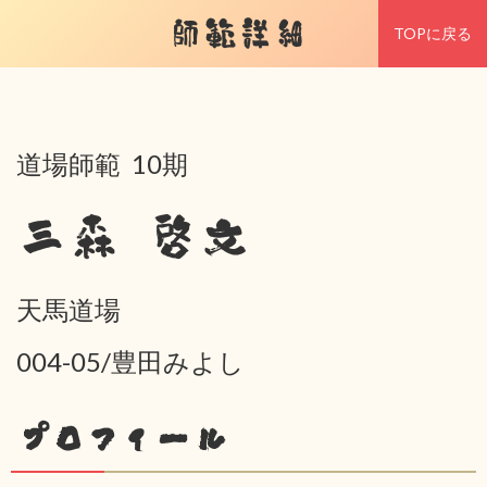
師範詳細
TOPに戻る
道場師範 10期
三森 啓文
天馬道場
004-05/豊田みよし
プロフィール