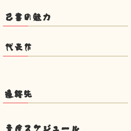
己書の魅力
代表作
連絡先
幸座スケジュール