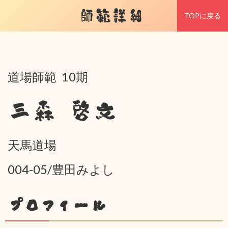
師範詳細
TOPに戻る
道場師範 10期
三森 啓文
天馬道場
004-05/豊田みよし
プロフィール