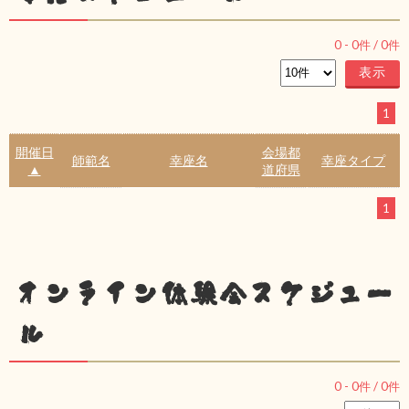
0
-
0
件 /
0
件
1
開催日
会場都
師範名
幸座名
幸座タイプ
▲
道府県
1
オンライン体験会スケジュー
ル
0
-
0
件 /
0
件