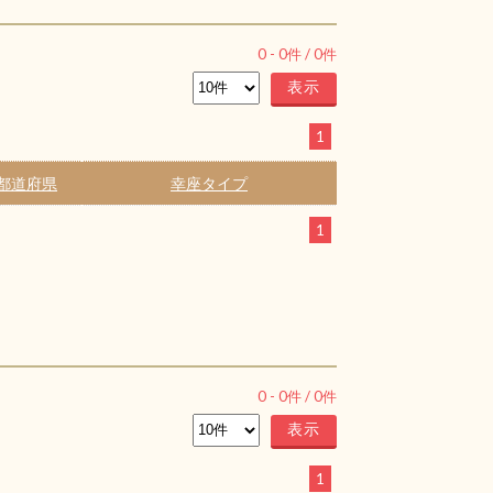
0
-
0
件 /
0
件
1
都道府県
幸座タイプ
1
0
-
0
件 /
0
件
1