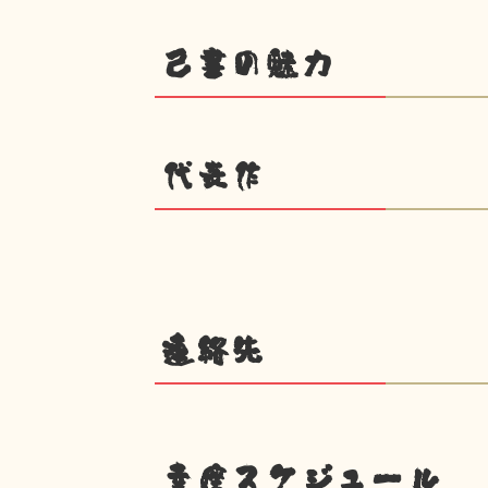
己書の魅力
代表作
連絡先
幸座スケジュール