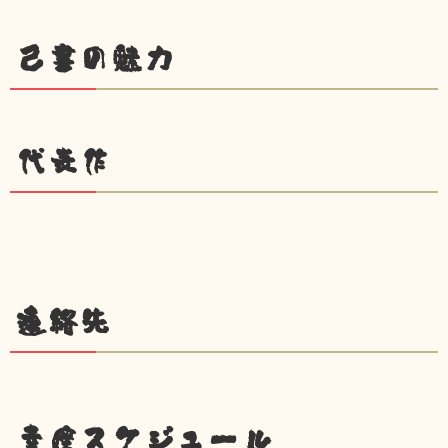
己書の魅力
代表作
連絡先
幸座スケジュール