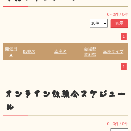
0
-
0
件 /
0
件
1
開催日
会場都
師範名
幸座名
幸座タイプ
▲
道府県
1
オンライン体験会スケジュー
ル
0
-
0
件 /
0
件