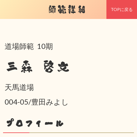
師範詳細
TOPに戻る
道場師範 10期
三森 啓文
天馬道場
004-05/豊田みよし
プロフィール