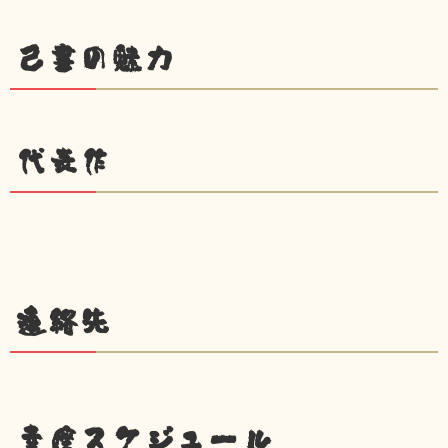
己書の魅力
代表作
連絡先
幸座スケジュール