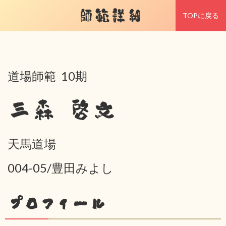
師範詳細
TOPに戻る
道場師範 10期
三森 啓文
天馬道場
004-05/豊田みよし
プロフィール