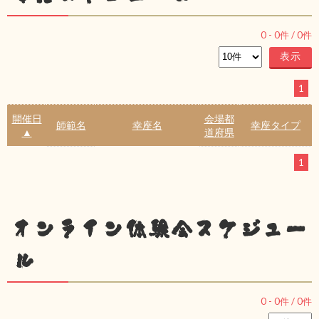
0
-
0
件 /
0
件
1
開催日
会場都
師範名
幸座名
幸座タイプ
▲
道府県
1
オンライン体験会スケジュー
ル
0
-
0
件 /
0
件