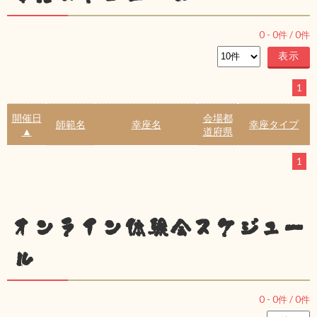
0
-
0
件 /
0
件
1
開催日
会場都
師範名
幸座名
幸座タイプ
▲
道府県
1
オンライン体験会スケジュー
ル
0
-
0
件 /
0
件