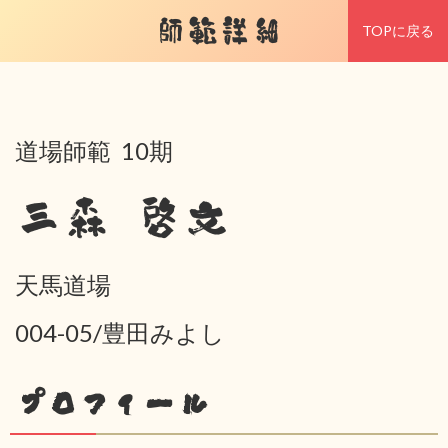
師範詳細
TOPに戻る
道場師範 10期
三森 啓文
天馬道場
004-05/豊田みよし
プロフィール