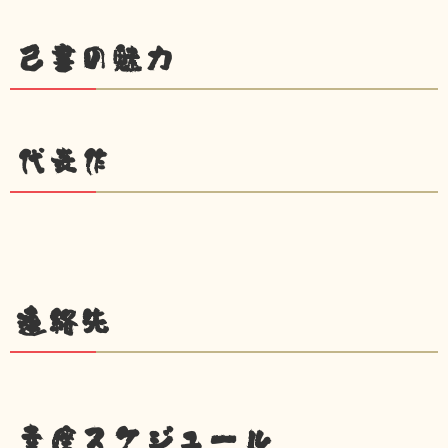
己書の魅力
代表作
連絡先
幸座スケジュール